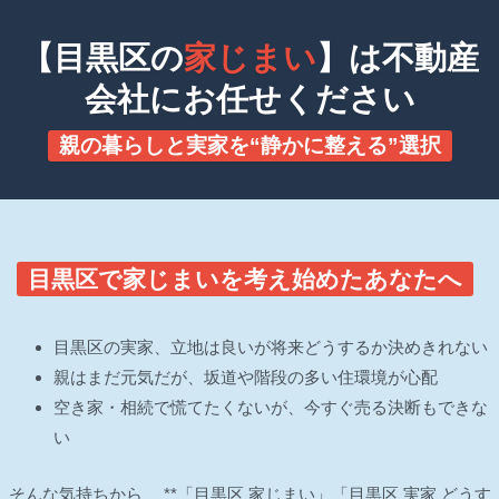
【目黒区の
家じまい
】は不動産
会社にお任せください
親の暮らしと実家を“静かに整える”選択
目黒区で家じまいを考え始めたあなたへ
目黒区の実家、立地は良いが将来どうするか決めきれない
親はまだ元気だが、坂道や階段の多い住環境が心配
空き家・相続で慌てたくないが、今すぐ売る決断もできな
い
そんな気持ちから、 **「目黒区 家じまい」「目黒区 実家 どうす