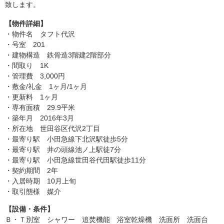
致します。
【物件詳細】
・物件名 タフト代沢
・号室 201
・建物構造 鉄骨造3階建2階部分
・間取り 1K
・管理費 3,000円
・敷金/礼金 1ヶ月/1ヶ月
・更新料 1ヶ月
・専有面積 29.9平米
・築年月 2016年3月
・所在地 世田谷区代沢2丁目
・最寄り駅 小田急線下北沢駅徒歩5分
・最寄り駅 井の頭線池ノ上駅徒7分
・最寄り駅 小田急線世田谷代田駅徒歩11分
・契約期間 2年
・入居時期 10月上旬
・取引態様 媒介
【設備・条件】
Ｂ・Ｔ別室 シャワー 追焚機能 浴室乾燥機 洗面所 洗面台