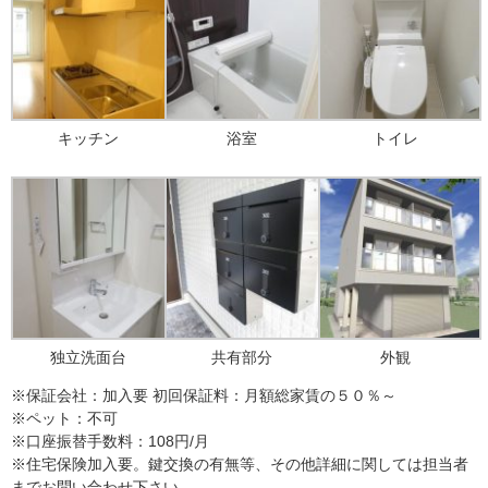
キッチン
浴室
トイレ
独立洗面台
共有部分
外観
※保証会社：加入要 初回保証料：月額総家賃の５０％～
※ペット：不可
※口座振替手数料：108円/月
※住宅保険加入要。鍵交換の有無等、その他詳細に関しては担当者
までお問い合わせ下さい。