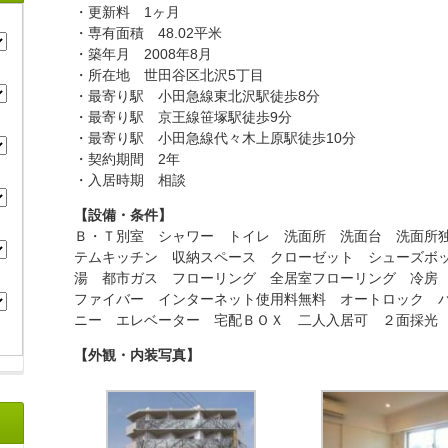
・更新料 1ヶ月
・専有面積 48.02平米
・築年月 2008年8月
・所在地 世田谷区北沢5丁目
・最寄り駅 小田急線東北沢駅徒歩8分
・最寄り駅 京王線笹塚駅徒歩9分
・最寄り駅 小田急線代々木上原駅徒歩10分
・契約期間 2年
・入居時期 相談
【設備・条件】
Ｂ・Ｔ別室 シャワー トイレ 洗面所 洗面台 洗面所
テムキッチン 収納スペース クローゼット シューズボ
湯 都市ガス フローリング 全居室フローリング 冷房
ファイバー インターネット使用料無料 オートロック 
ニー エレベーター 宅配ＢＯＸ 二人入居可 ２面採光
【外観・内装写真】