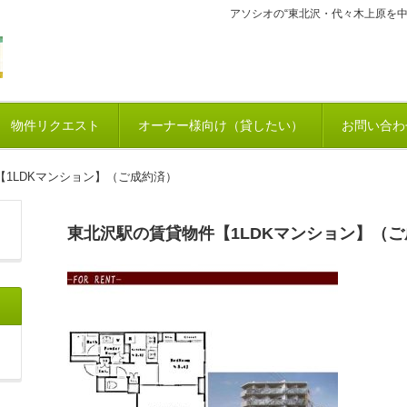
アソシオの“東北沢・代々木上原を
物件リクエスト
オーナー様向け（貸したい）
お問い合わ
1LDKマンション】（ご成約済）
東北沢駅の賃貸物件【1LDKマンション】（