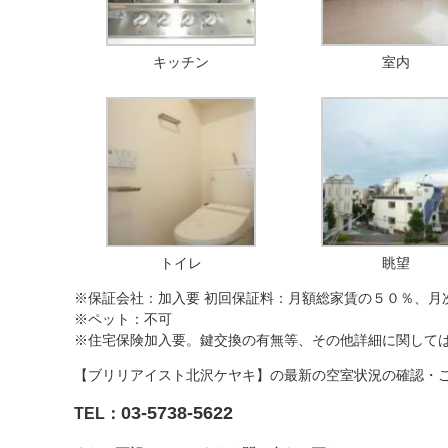
キッチン
室内
トイレ
眺望
※保証会社：加入要 初回保証料：月額総家賃の５０％、月
※ペット：不可
※住宅保険加入要。鍵交換の有無等、その他詳細に関して
【ブリリアイスト北沢ケヤキ】の最新の空室状況の確認・
03-5738-5622
TEL：