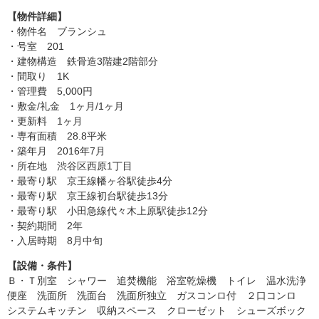
【物件詳細】
・物件名 ブランシュ
・号室 201
・建物構造 鉄骨造3階建2階部分
・間取り 1K
・管理費 5,000円
・敷金/礼金 1ヶ月/1ヶ月
・更新料 1ヶ月
・専有面積 28.8平米
・築年月 2016年7月
・所在地 渋谷区西原1丁目
・最寄り駅 京王線幡ヶ谷駅徒歩4分
・最寄り駅 京王線初台駅徒歩13分
・最寄り駅 小田急線代々木上原駅徒歩12分
・契約期間 2年
・入居時期 8月中旬
【設備・条件】
Ｂ・Ｔ別室 シャワー 追焚機能 浴室乾燥機 トイレ 温水洗浄
便座 洗面所 洗面台 洗面所独立 ガスコンロ付 ２口コンロ
システムキッチン 収納スペース クローゼット シューズボック