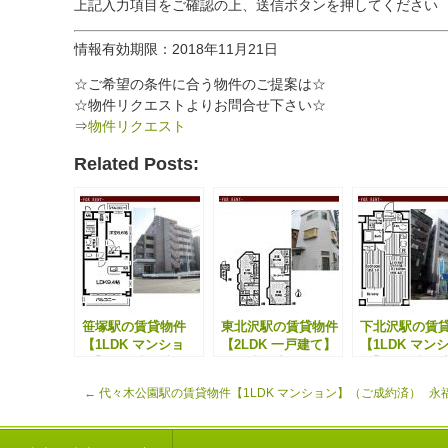
上記入力項目をご確認の上、送信ボタンを押してください
情報有効期限：2018年11月21日
☆ご希望の条件に合う物件のご提案は☆
☆物件リクエストよりお問合せ下さい☆
⇒
物件リクエスト
Related Posts:
笹塚駅の賃貸物件
東北沢駅の賃貸物件
下北沢駅の賃
【1LDK マンショ
【2LDK 一戸建て】
【1LDK マン
ン】（ご成約済）
（ご成約済）
ン】（ご成約
←
代々木公園駅の賃貸物件【1LDK マンション】（ご成約済）
永