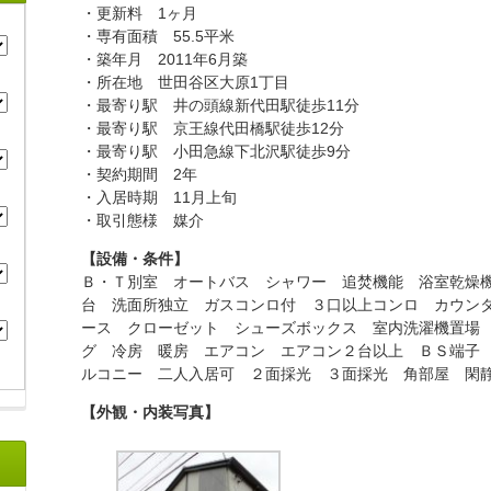
・更新料 1ヶ月
・専有面積 55.5平米
・築年月 2011年6月築
・所在地 世田谷区大原1丁目
・最寄り駅 井の頭線新代田駅徒歩11分
・最寄り駅 京王線代田橋駅徒歩12分
・最寄り駅 小田急線下北沢駅徒歩9分
・契約期間 2年
・入居時期 11月上旬
・取引態様 媒介
【設備・条件】
Ｂ・Ｔ別室 オートバス シャワー 追焚機能 浴室乾燥
台 洗面所独立 ガスコンロ付 ３口以上コンロ カウン
ース クローゼット シューズボックス 室内洗濯機置場
グ 冷房 暖房 エアコン エアコン２台以上 ＢＳ端子
ルコニー 二人入居可 ２面採光 ３面採光 角部屋 閑
【外観・内装写真】