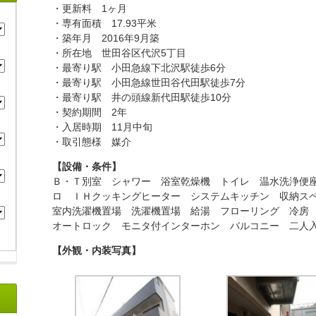
・更新料 1ヶ月
・専有面積 17.93平米
・築年月 2016年9月築
・所在地 世田谷区代沢5丁目
・最寄り駅 小田急線下北沢駅徒歩6分
・最寄り駅 小田急線世田谷代田駅徒歩7分
・最寄り駅 井の頭線新代田駅徒歩10分
・契約期間 2年
・入居時期 11月中旬
・取引態様 媒介
【設備・条件】
Ｂ・Ｔ別室 シャワー 浴室乾燥機 トイレ 温水洗浄便
ロ ＩＨクッキングヒーター システムキッチン 収納ス
室内洗濯機置場 洗濯機置場 給湯 フローリング 冷房
オートロック モニタ付インターホン バルコニー 二人
【外観・内装写真】