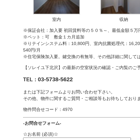
室内
収納
※保証会社：加入要 初回賃料等の５０％～、最低金額５万
※ペット：可 敷金１カ月追加
※りテインシステム料：10,800円、室内抗菌処理代：16,20
540円/月
※住宅保険加入要。鍵交換の有無等、その他詳細に関して
【ソレイユ下北沢】の最新の空室状況の確認・ご内覧のご
03-5738-5622
TEL：
または下記フォームよりお問い合わせ下さい。
その他、物件に関するご質問・ご相談等もお待ちしており
物件問合せコード：4970
-お問合せフォーム-
☆お名前 (必須)☆