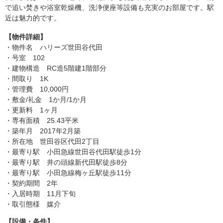
で追い焚きや浴室乾燥機、洗浄便座等設備も充実のお部屋です。駅
近は魅力的です。
【物件詳細】
・物件名 ハリーズ世田谷代田
・号室 102
・建物構造 RC造5階建1階部分
・間取り 1K
・管理費 10,000円
・敷金/礼金 1か月/1か月
・更新料 1ヶ月
・専有面積 25.43平米
・築年月 2017年2月築
・所在地 世田谷区代田2丁目
・最寄り駅 小田急線世田谷代田駅徒歩1分
・最寄り駅 井の頭線新代田駅徒歩8分
・最寄り駅 小田急線梅ヶ丘駅徒歩11分
・契約期間 2年
・入居時期 11月下旬
・取引態様 媒介
【設備・条件】