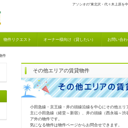
アソシオの“東北沢・代々木上原を
物件リクエスト
オーナー様向け（貸したい）
お問い合わ
物件
その他エリアの賃貸物件
小田急線・京王線・井の頭線沿線を中心にその他エリ
主に小田急線（経堂～新宿）、井の頭線（西永福～渋
ア外の物件です。
気になる物件は物件ページからお問合せできます。