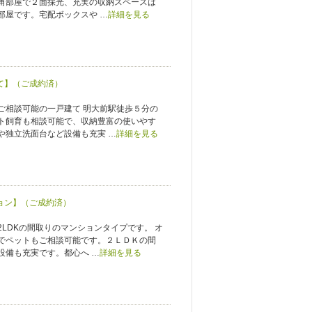
角部屋で２面採光、充実の収納スペースは
部屋です。宅配ボックスや …
詳細を見る
建て】（ご成約済）
ご相談可能の一戸建て 明大前駅徒歩５分の
ト飼育も相談可能で、収納豊富の使いやす
や独立洗面台など設備も充実 …
詳細を見る
ション】（ご成約済）
LDKの間取りのマンションタイプです。 オ
でペットもご相談可能です。２ＬＤＫの間
設備も充実です。都心へ …
詳細を見る