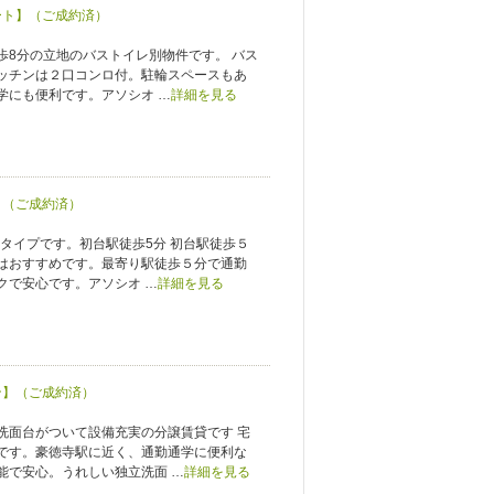
ート】（ご成約済）
歩8分の立地のバストイレ別物件です。 バス
ッチンは２口コンロ付。駐輪スペースもあ
学にも便利です。アソシオ …
詳細を見る
】（ご成約済）
ンタイプです。初台駅徒歩5分 初台駅徒歩５
はおすすめです。最寄り駅徒歩５分で通勤
クで安心です。アソシオ …
詳細を見る
ン】（ご成約済）
洗面台がついて設備充実の分譲賃貸です 宅
です。豪徳寺駅に近く、通勤通学に便利な
能で安心。うれしい独立洗面 …
詳細を見る