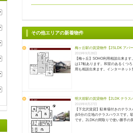
その他エリアの新着物件
梅ヶ丘駅の賃貸物件【2SLDK アパ
2019年9月28日
【梅ヶ丘】SOHO利用相談出来ます
は17帖あります。和室のあるくつろ
用も相談出来ます。インターネット無
明大前駅の賃貸物件【2LDK テラ
2019年8月27日
【下北沢賃貸】駐車場付きのテラスハ
歩5分の立地のテラスハウスです。駐
です。2LDKの間取りで使い勝手の