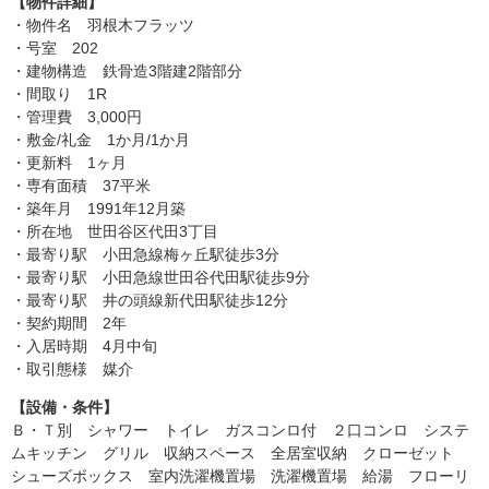
【物件詳細】
・物件名 羽根木フラッツ
・号室 202
・建物構造 鉄骨造3階建2階部分
・間取り 1R
・管理費 3,000円
・敷金/礼金 1か月/1か月
・更新料 1ヶ月
・専有面積 37平米
・築年月 1991年12月築
・所在地 世田谷区代田3丁目
・最寄り駅 小田急線梅ヶ丘駅徒歩3分
・最寄り駅 小田急線世田谷代田駅徒歩9分
・最寄り駅 井の頭線新代田駅徒歩12分
・契約期間 2年
・入居時期 4月中旬
・取引態様 媒介
【設備・条件】
Ｂ・Ｔ別 シャワー トイレ ガスコンロ付 ２口コンロ システ
ムキッチン グリル 収納スペース 全居室収納 クローゼット
シューズボックス 室内洗濯機置場 洗濯機置場 給湯 フローリ