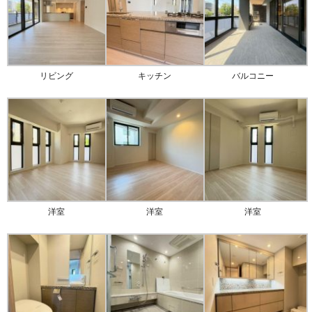
リビング
キッチン
バルコニー
洋室
洋室
洋室