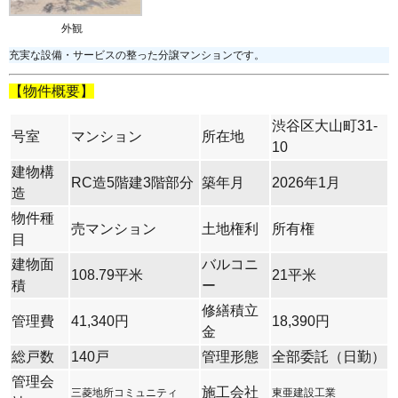
外観
充実な設備・サービスの整った分譲マンションです。
【物件概要】
渋谷区大山町31-
号室
マンション
所在地
10
建物構
RC造5階建3階部分
築年月
2026年1月
造
物件種
売マンション
土地権利
所有権
目
建物面
バルコニ
108.79平米
21平米
積
ー
修繕積立
管理費
41,340円
18,390円
金
総戸数
140戸
管理形態
全部委託（日勤）
管理会
施工会社
三菱地所コミュニティ
東亜建設工業