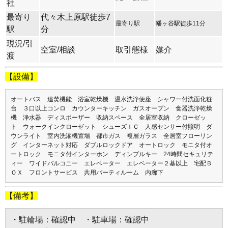
社
最寄り
代々木上原駅徒歩7
最寄り駅
幡ヶ谷駅徒歩11分
駅
分
現況/引
空室/相談
取引態様
媒介
渡
【設備】
オートバス 追焚機能 浴室乾燥機 温水洗浄便座 シャワー付洗面化粧
台 ３口以上コンロ カウンターキッチン ガスオーブン 食器洗浄乾燥
機 浄水器 ディスポーザー 収納スペース 全居室収納 クローゼッ
ト ウォークインクローゼット シューズＩＣ 人感センサー付照明 ダ
ウンライト 室内洗濯機置場 都市ガス 複層ガラス 全居室フローリン
グ インターネット対応 ダブルロックドア オートロック モニタ付オ
ートロック モニタ付インターホン ディンプルキー 24時間セキュリテ
ィー ワイドバルコニー エレベーター エレベーター２基以上 宅配Ｂ
ＯＸ フロントサービス 共用パーティルーム 内廊下
【備考】
・駐輪場：確認中 ・駐車場：確認中