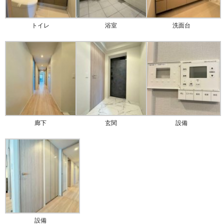
トイレ
浴室
洗面台
廊下
玄関
設備
設備