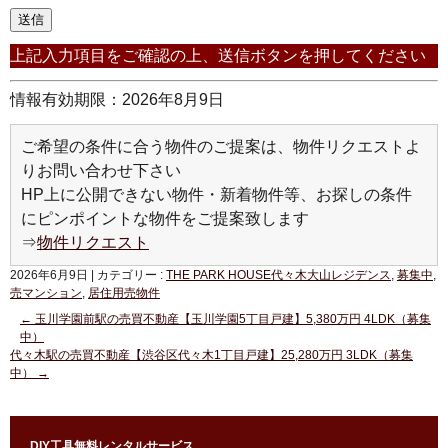
上記入力項目をご確認の上、送信ボタンを押してください
情報有効期限：2026年8月9
日
ご希望の条件に合う物件のご提案は、物件リクエストよ
りお問い合わせ下さい
HP上に公開できない物件・新着物件等、お探しの条件
にピンポイントな物件をご提案致します
⇒
物件リクエスト
2026年6月9日
|
カテゴリー :
THE PARK HOUSE代々木大山レジデンス
,
募集中
,
売マンション
,
居住用売物件
←
玉川学園前駅の売買不動産【玉川学園5丁目戸建】5,380万円 4LDK（募集
中）
代々木駅の売買不動産【渋谷区代々木1丁目戸建】25,280万円 3LDK（募集
中）
→
DIY工具無料レンタルサービス