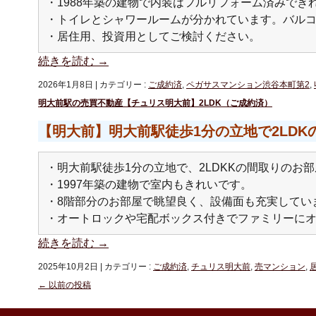
・1988年築の建物で内装はフルリフォーム済みでき
・トイレとシャワールームが分かれています。バル
・居住用、投資用としてご検討ください。
続きを読む
→
2026年1月8日
|
カテゴリー :
ご成約済
,
ペガサスマンション渋谷本町第2
,
明大前駅の売買不動産【チュリス明大前】2LDK（ご成約済）
【明大前】明大前駅徒歩1分の立地で2LDK
・明大前駅徒歩1分の立地で、2LDKKの間取りのお
・1997年築の建物で室内もきれいです。
・8階部分のお部屋で眺望良く、設備面も充実してい
・オートロックや宅配ボックス付きでファミリーに
続きを読む
→
2025年10月2日
|
カテゴリー :
ご成約済
,
チュリス明大前
,
売マンション
,
←
以前の投稿