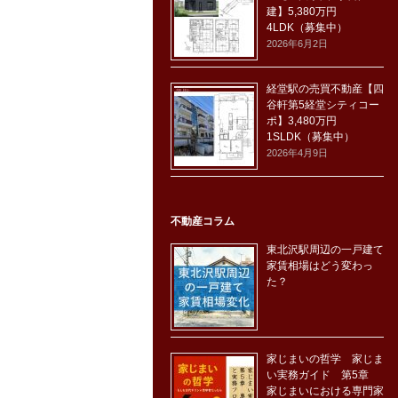
建】5,380万円
4LDK（募集中）
2026年6月2日
経堂駅の売買不動産【四
谷軒第5経堂シティコー
ポ】3,480万円
1SLDK（募集中）
2026年4月9日
不動産コラム
東北沢駅周辺の一戸建て
家賃相場はどう変わっ
た？
家じまいの哲学 家じま
い実務ガイド 第5章
家じまいにおける専門家