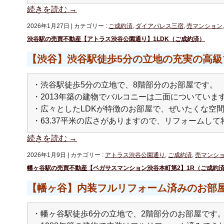
続きを読む
→
2026年1月27日
|
カテゴリー :
ご成約済
,
ダイアパレス三宿
,
売マンション
渋谷駅の売買不動産【アトラス渋谷公園通り】1LDK（ご成約済）
【渋谷】渋谷駅徒歩5分の立地の充実の高級
・渋谷駅徒歩5分の立地で、8階部分のお部屋です。
・2013年築の建物でバルコニーは二面についていま
・広々としたLDKが特徴のお部屋で、ぜいたくな空
・63.37平米の広さがありますので、リフォームし
続きを読む
→
2026年1月9日
|
カテゴリー :
アトラス渋谷公園通り
,
ご成約済
,
売マンシ
幡ヶ谷駅の売買不動産【ペガサスマンション渋谷本町第2】1R（ご成約
【幡ヶ谷】内装フルリフォーム済みのお部
・幡ヶ谷駅徒歩6分の立地で、2階部分のお部屋です