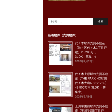
新着物件（売買物件）
代々木駅の売買不動産
【渋谷区代々木1丁目戸
建】25,280万円
3LDK（募集中）
2026年7月15日
代々木上原駅の売買不動
産【THE PARK HOUSE
代々木大山レジデンス】
49,800万円 3LDK （募
集中）
2026年6月9日
玉川学園前駅の売買不動
産【玉川学園5丁目戸