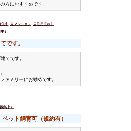
めの方におすすめです。
募集中
,
売マンション
,
居住用売物件
集中）
建てです。
戸建てです。
す。
てファミリーにお勧めです。
（募集中）
！ペット飼育可（規約有）