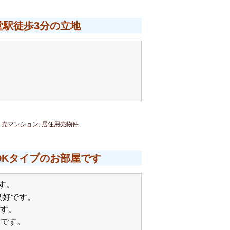
駅徒歩3分の立地
。
。
,
売マンション
,
居住用売物件
DKタイプのお部屋です
す。
良好です。
ます。
めです。