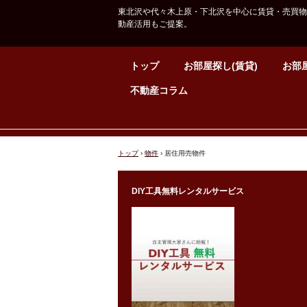
東北沢や代々木上原・下北沢を中心に賃貸・売買物
動産活用もご提案。
トップ
お部屋探し(賃貸)
お部屋
不動産コラム
トップ
›
物件
›
居住用売物件
DIY工具無料レンタルサービス