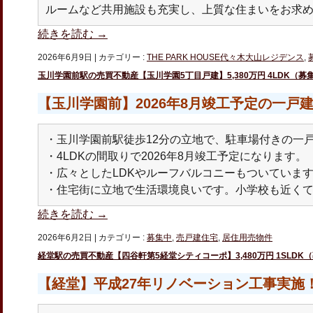
ルームなど共用施設も充実し、上質な住まいをお求
続きを読む
→
2026年6月9日
|
カテゴリー :
THE PARK HOUSE代々木大山レジデンス
,
玉川学園前駅の売買不動産【玉川学園5丁目戸建】5,380万円 4LDK（募
【玉川学園前】2026年8月竣工予定の一戸
・玉川学園前駅徒歩12分の立地で、駐車場付きの一
・4LDKの間取りで2026年8月竣工予定になります。
・広々としたLDKやルーフバルコニーもついていま
・住宅街に立地で生活環境良いです。小学校も近く
続きを読む
→
2026年6月2日
|
カテゴリー :
募集中
,
売戸建住宅
,
居住用売物件
経堂駅の売買不動産【四谷軒第5経堂シティコーポ】3,480万円 1SLDK
【経堂】平成27年リノベーション工事実施