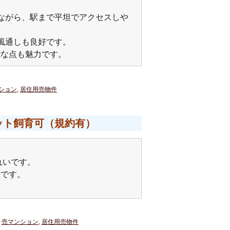
ながら、駅まで平坦でアクセスしや
風通しも良好です。
能な点も魅力です。
ション
,
居住用売物件
ット飼育可（規約有）
れいです。
徴です。
,
売マンション
,
居住用売物件