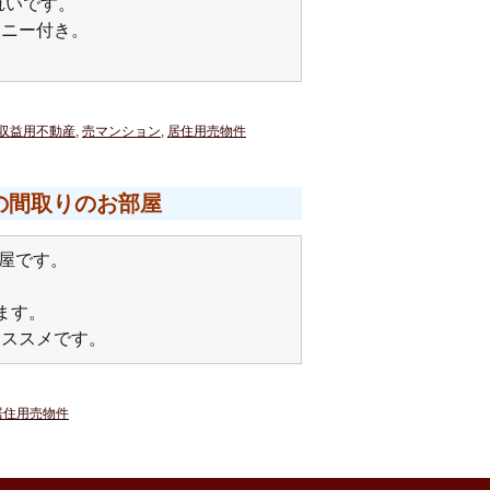
れいです。
コニー付き。
収益用不動産
,
売マンション
,
居住用売物件
の間取りのお部屋
部屋です。
ます。
オススメです。
居住用売物件