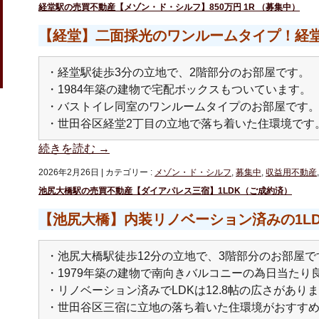
経堂駅の売買不動産【メゾン・ド・シルフ】850万円 1R （募集中）
【経堂】二面採光のワンルームタイプ！経堂
・経堂駅徒歩3分の立地で、2階部分のお部屋です。
・1984年築の建物で宅配ボックスもついています。
・バストイレ同室のワンルームタイプのお部屋です
・世田谷区経堂2丁目の立地で落ち着いた住環境です
続きを読む
→
2026年2月26日
|
カテゴリー :
メゾン・ド・シルフ
,
募集中
,
収益用不動産
池尻大橋駅の売買不動産【ダイアパレス三宿】1LDK（ご成約済）
【池尻大橋】内装リノベーション済みの1L
・池尻大橋駅徒歩12分の立地で、3階部分のお部屋で
・1979年築の建物で南向きバルコニーの為日当たり
・リノベーション済みでLDKは12.8帖の広さがあり
・世田谷区三宿に立地の落ち着いた住環境がおすす