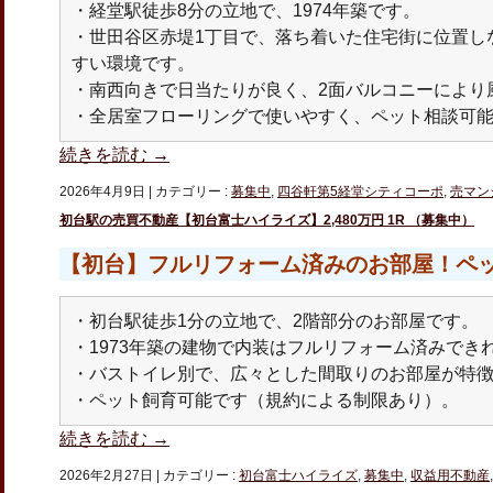
・経堂駅徒歩8分の立地で、1974年築です。
・世田谷区赤堤1丁目で、落ち着いた住宅街に位置し
すい環境です。
・南西向きで日当たりが良く、2面バルコニーにより
・全居室フローリングで使いやすく、ペット相談可
続きを読む
→
2026年4月9日
|
カテゴリー :
募集中
,
四谷軒第5経堂シティコーポ
,
売マン
初台駅の売買不動産【初台富士ハイライズ】2,480万円 1R （募集中）
【初台】フルリフォーム済みのお部屋！ペ
・初台駅徒歩1分の立地で、2階部分のお部屋です。
・1973年築の建物で内装はフルリフォーム済みでき
・バストイレ別で、広々とした間取りのお部屋が特
・ペット飼育可能です（規約による制限あり）。
続きを読む
→
2026年2月27日
|
カテゴリー :
初台富士ハイライズ
,
募集中
,
収益用不動産