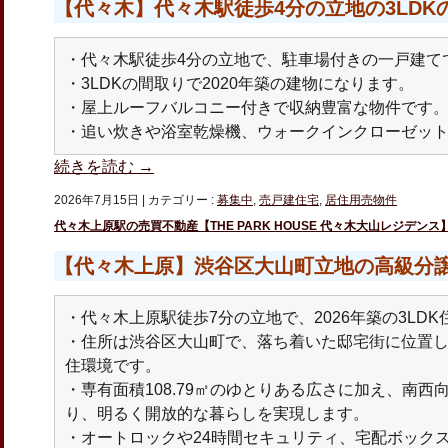
【代々木】代々木駅徒歩4分の立地の3LDKの
・代々木駅徒歩4分の立地で、駐車場付きの一戸建て
・3LDKの間取りで2020年築の建物になります。
・屋上ルーフバルコニー付きで収納豊富な物件です
・追い炊きや浴室乾燥機、ウォークインクローゼッ
続きを読む
→
2026年7月15日
|
カテゴリー :
募集中
,
売戸建住宅
,
居住用売物件
代々木上原駅の売買不動産【THE PARK HOUSE 代々木大山レジデンス】4
【代々木上原】渋谷区大山町立地の高級分
・代々木上原駅徒歩7分の立地で、2026年築の3LD
・住所は渋谷区大山町で、落ち着いた邸宅街に位置
住環境です。
・専有面積108.79㎡のゆとりある広さに加え、南西
り、明るく開放的な暮らしを実現します。
・オートロックや24時間セキュリティ、宅配ボック