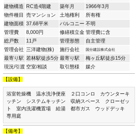
建物構造
RC造4階建
築年月
1966年3月
物件種目
売マンション
土地権利
所有権
建物面積
37.68平米
バルコニー
不明
管理費
8,000円
修繕積立金
管理費に含
総戸数
11戸
管理形態
自主管理
管理会社
三洋建物(株)
施行会社
国分建設株式会社
最寄り駅
若林駅徒歩5分
最寄り駅
梅ヶ丘駅徒歩15分
現況/引渡
空室/相談
取引態様
媒介
【設備】
浴室乾燥機 温水洗浄便座 ２口コンロ カウンターキ
ッチン システムキッチン 収納スペース クローゼッ
ト 室内洗濯機置場 給湯 都市ガス ウッドデッキ
専用庭
【備考】