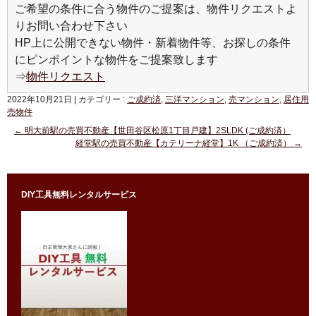
ご希望の条件に合う物件のご提案は、物件リクエストよ
りお問い合わせ下さい
HP上に公開できない物件・新着物件等、お探しの条件
にピンポイントな物件をご提案致します
⇒
物件リクエスト
2022年10月21日
|
カテゴリー :
ご成約済
,
三洋マンション
,
売マンション
,
居住用
売物件
←
明大前駅の売買不動産【世田谷区松原1丁目戸建】2SLDK (ご成約済）
経堂駅の売買不動産【カテリーナ経堂】1K （ご成約済）
→
DIY工具無料レンタルサービス