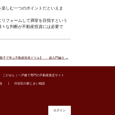
を楽しむ一つのポイントだといえま
にリフォームして満室を目指すという
様々な判断が不動産投資には必要で
親子で学ぶ不動産投資ドリル】 超入門編５
→
こだせん｜一戸建て専門の不動産査定サイト
談
渋谷区の家じまい相談
ログイン