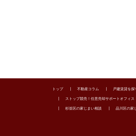
トップ
不動産コラム
戸建賃貸を探
ストップ競売！任意売却サポートオフィス
杉並区の家じまい相談
品川区の家