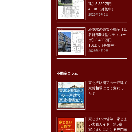
建】5,380万円
4LDK（募集中）
2026年6月2日
経堂駅の売買不動産【四
谷軒第5経堂シティコー
ポ】3,480万円
1SLDK（募集中）
2026年4月9日
不動産コラム
東北沢駅周辺の一戸建て
家賃相場はどう変わっ
た？
家じまいの哲学 家じま
い実務ガイド 第5章
家じまいにおける専門家