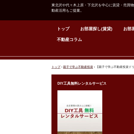
東北沢や代々木上原・下北沢を中心に賃貸・売買物
動産活用もご提案。
トップ
お部屋探し(賃貸)
お部屋
不動産コラム
トップ
›
親子で学ぶ不動産投資
›
【親子で学ぶ不動産投資ド
DIY工具無料レンタルサービス