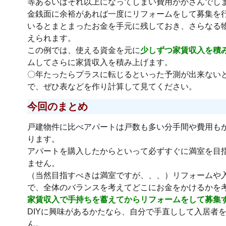
等あるいはそれ以上になってしまい費用がかさんでし
金銭面に余裕があれば一度にリフォームをして募集を
いるとまとまったお金を手元に残しておき、さらなる
えられます。
この例では、使える資金を元に
少しずつ家賃収入を積
ムしてさらに家賃収入を積み上げます。
〇年たったらプラスに転じるといった予測が出来ない
で、ぜひ表などを作り計算して見てください。
今回のまとめ
戸建物件に比べアパートは戸数も多い分手間や費用も
ります。
アパートを購入したからといって必ずすぐに満室を目
ません。
（当然目指すべきは満室ですが、、、）リフォームや
で、全体のバランスを考えてどこにお金をかけるかを
家賃収入で手持ちを蓄えてからリフォームをして募集
DIYに興味があるかたなら、自分で手直しして入居者
ん。