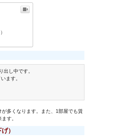
算）
売り出し中です。
ています。
？
けが多くなります。また、1部屋でも賃
来ます。
下げ）