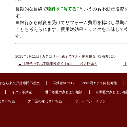
長期的な目線で
物件を”育てる”
というのも不動産投資
す。
※銀行から融資を受けてリフォーム費用を捻出し早期
ことも考えられます。費用対効果・リスクを加味して
す。
2021年3月11日
|
カテゴリー :
親子で学ぶ不動産投資
|
投稿者 : top
←
【親子で学ぶ不動産投資ドリル】 超入門編３
【
すなら東京戸建専門不動産
不動産VRでGO！ | 360°隅々まで内覧可能
イクラ不動産
世田谷区の家じまい相談
目黒区の家じまい相
じまい相談
大田区の家じまい相談
プライバシーポリシー